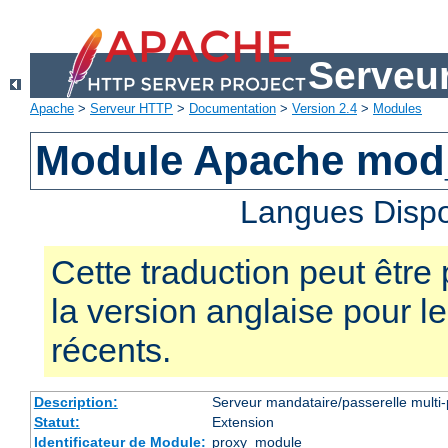
Serveu
Apache
>
Serveur HTTP
>
Documentation
>
Version 2.4
>
Modules
Module Apache mod
Langues Dispo
Cette traduction peut être 
la version anglaise pour 
récents.
Description:
Serveur mandataire/passerelle multi-
Statut:
Extension
Identificateur de Module:
proxy_module