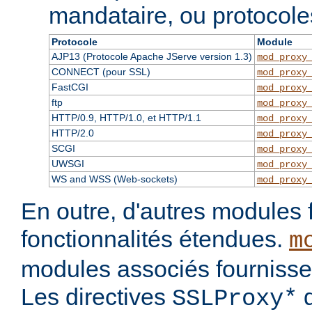
mandataire, ou protocole
Protocole
Module
AJP13 (Protocole Apache JServe version 1.3)
mod_proxy
CONNECT (pour SSL)
mod_proxy
FastCGI
mod_proxy
ftp
mod_proxy
HTTP/0.9, HTTP/1.0, et HTTP/1.1
mod_proxy
HTTP/2.0
mod_proxy
SCGI
mod_proxy
UWSGI
mod_proxy
WS and WSS (Web-sockets)
mod_proxy
En outre, d'autres modules 
fonctionnalités étendues.
m
modules associés fournisse
Les directives
d
SSLProxy*