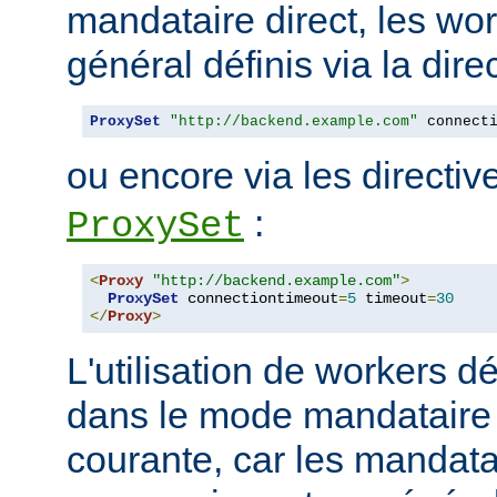
mandataire direct, les wo
général définis via la dire
ProxySet
"http://backend.example.com"
 connect
ou encore via les directi
:
ProxySet
<
Proxy
"http://backend.example.com"
>
ProxySet
 connectiontimeout
=
5
 timeout
=
30
</
Proxy
>
L'utilisation de workers dé
dans le mode mandataire d
courante, car les mandata