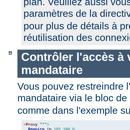
plan. Veuillez aussi vou
paramètres de la direct
pour plus de détails à p
réutilisation des connex
Contrôler l'accès à 
mandataire
Vous pouvez restreindre l
mandataire via le bloc de
comme dans l'exemple sui
<
Proxy
"*"
>
Require
 ip 
192.168
.
0