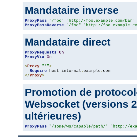
Mandataire inverse
ProxyPass
"/foo"
"http://foo.example.com/bar"
ProxyPassReverse
"/foo"
"http://foo.example.c
Mandataire direct
ProxyRequests
On
ProxyVia
On
<
Proxy
"*"
>
Require
 host internal
.
example
.
</
Proxy
>
Promotion de protocol
Websocket (versions 2.
ultérieures)
ProxyPass
"/some/ws/capable/path/"
"http://ex