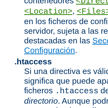
contenedores
<Direc
,
<Location>
<Files
en los ficheros de conf
servidor, sujeta a las r
destacadas en las
Sec
Configuración
.
.htaccess
Si una directiva es vál
significa que puede ap
ficheros
d
.htaccess
directorio
. Aunque podr